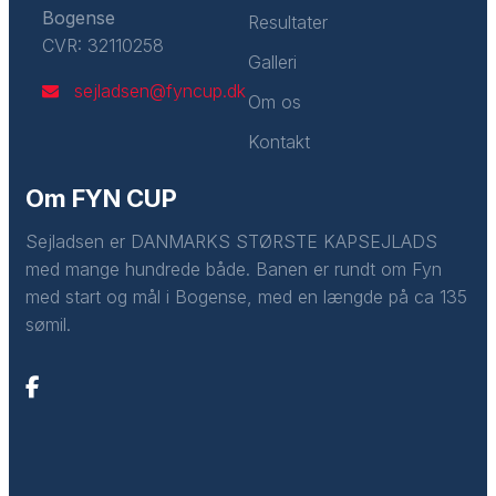
Bogense
Resultater
CVR: 32110258
Galleri
sejladsen@fyncup.dk
Om os
Kontakt
Om FYN CUP
Sejladsen er DANMARKS STØRSTE KAPSEJLADS
med mange hundrede både. Banen er rundt om Fyn
med start og mål i Bogense, med en længde på ca 135
sømil.